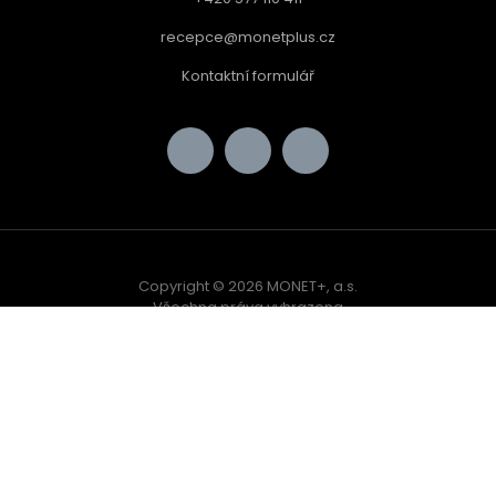
recepce@monetplus.cz
Kontaktní formulář
Copyright © 2026 MONET+, a.s.
Všechna práva vyhrazena
| Powered by
Alma Career
Nahlásit nezákonný obsah