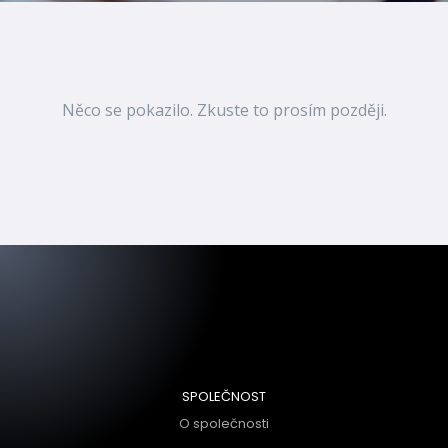
Něco se pokazilo. Zkuste to prosím později.
SPOLEČNOST
O společnosti